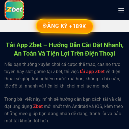
Skip
to
content
ĐĂNG KÝ +189K
Tải App Zbet – Hướng Dẫn Cài Đặt Nhanh,
An Toàn Và Tiện Lợi Trên Điện Thoại
Nếu bạn thường xuyên chơi cá cược thể thao, casino trực
tuyến hay slot game tại Zbet, thì việc
tải app Zbet
về điện
thoại sẽ giúp trải nghiệm mượt mà hơn, không lo bị chặn,
tốc độ tải nhanh và tiện lợi khi chơi mọi lúc mọi nơi.
Trong bài viết này, mình sẽ hướng dẫn bạn cách tải và cài
đặt ứng dụng
Zbet
mới nhất trên Android và iOS, kèm theo
những mẹo giúp bạn đăng nhập dễ dàng, tránh lỗi và bảo
mật tài khoản tốt hơn.