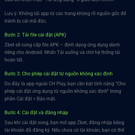
Lưu ý: Không tải app từ các trang không rõ nguồn gốc để
tránh bị cài mã độc.
Bước 2: Tải file cài đặt (APK)
Zbet sẽ cung cấp file APK – định dạng ứng dụng dành
riêng cho Android. Nhấn Tải xuống và chờ hệ thống tải
hoàn tất.
Bước 3: Cho phép cài đặt từ nguồn không xác định
Do đây là app ngoài CH Play, bạn cần bật tính năng “Cho
phép cài đặt ứng dụng từ nguồn không xác định” trong
phần Cài đặt > Bảo mật.
Bước 4: Cài đặt và đăng nhập
Sau khi cài đặt xong, bạn mở app Zbet, đăng nhập bằng
tài khoản đã đăng ký. Nếu chưa có tài khoản, bạn có thể