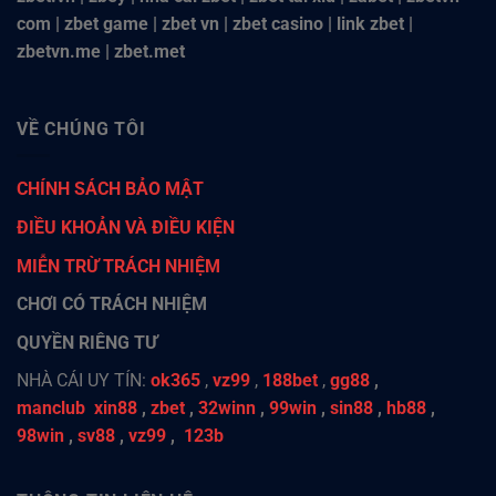
com | zbet game | zbet vn | zbet casino | link zbet |
zbetvn.me | zbet.met
VỀ CHÚNG TÔI
CHÍNH SÁCH BẢO MẬT
ĐIỀU KHOẢN VÀ ĐIỀU KIỆN
MIỄN TRỪ TRÁCH NHIỆM
CHƠI CÓ TRÁCH NHIỆM
QUYỀN RIÊNG TƯ
NHÀ CÁI UY TÍN:
ok365
,
vz99
,
188bet
,
gg88
,
manclub
xin88
,
zbet
,
32winn
,
99win
,
sin88
,
hb88
,
98win
,
sv88
,
vz99
,
123b