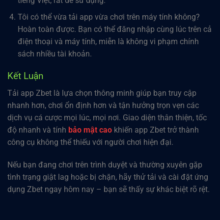
tiếng Việt, rất dễ sử dụng.
Tôi có thể vừa tải app vừa chơi trên máy tính không?
Hoàn toàn được. Bạn có thể đăng nhập cùng lúc trên cả
điện thoại và máy tính, miễn là không vi phạm chính
sách nhiều tài khoản.
Kết Luận
Tải app Zbet là lựa chọn thông minh giúp bạn truy cập
nhanh hơn, chơi ổn định hơn và tận hưởng trọn vẹn các
dịch vụ cá cược mọi lúc, mọi nơi. Giao diện thân thiện, tốc
độ nhanh và tính
bảo mật cao
khiến app Zbet trở thành
công cụ không thể thiếu với người chơi hiện đại.
Nếu bạn đang chơi trên trình duyệt và thường xuyên gặp
tình trạng giật lag hoặc bị chặn, hãy thử tải và cài đặt ứng
dụng Zbet ngay hôm nay – bạn sẽ thấy sự khác biệt rõ rệt.