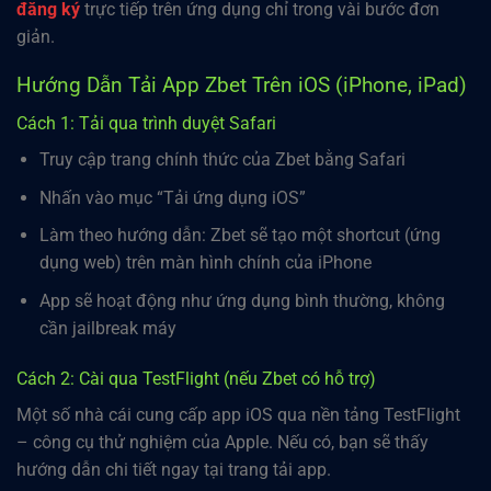
đăng ký
trực tiếp trên ứng dụng chỉ trong vài bước đơn
giản.
Hướng Dẫn Tải App Zbet Trên iOS (iPhone, iPad)
Cách 1: Tải qua trình duyệt Safari
Truy cập trang chính thức của Zbet bằng Safari
Nhấn vào mục “Tải ứng dụng iOS”
Làm theo hướng dẫn: Zbet sẽ tạo một shortcut (ứng
dụng web) trên màn hình chính của iPhone
App sẽ hoạt động như ứng dụng bình thường, không
cần jailbreak máy
Cách 2: Cài qua TestFlight (nếu Zbet có hỗ trợ)
Một số nhà cái cung cấp app iOS qua nền tảng TestFlight
– công cụ thử nghiệm của Apple. Nếu có, bạn sẽ thấy
hướng dẫn chi tiết ngay tại trang tải app.